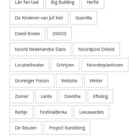
Lân fan taal
Big Building
Herfst
De Kinderen van Juf Kiet
Guerrilla
David Bowie
DWDD
Noord Nederlandse Dans
Noordpool Orkest
Locatietheater
Schrijven
Noorderplantsoen
Groninger Forum
Website
Winter
Zomer
Lente
Drenthe
Efteling
Berlijn
FestiValderAa
Leeuwarden
De Reuzen
Project Kunstberg