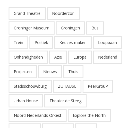
Grand Theatre
Noorderzon
Groninger Museum
Groningen
Bus
Trein
Politiek
Keuzes maken
Loopbaan
Onhandigheden
Azië
Europa
Nederland
Projecten
Nieuws
Thuis
Stadsschouwburg
ZUHAUSE
PeerGrouP
Urban House
Theater de Steeg
Noord Nederlands Orkest
Explore the North