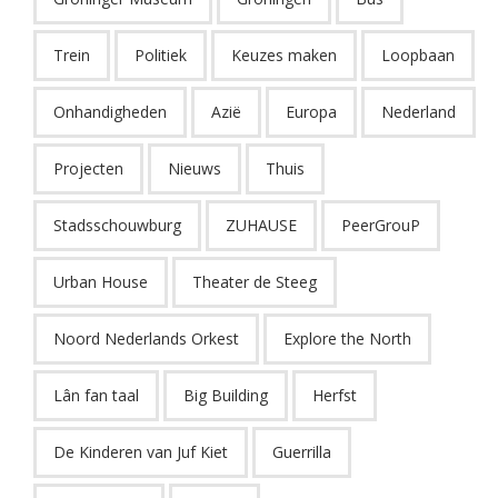
Trein
Politiek
Keuzes maken
Loopbaan
Onhandigheden
Azië
Europa
Nederland
Projecten
Nieuws
Thuis
Stadsschouwburg
ZUHAUSE
PeerGrouP
Urban House
Theater de Steeg
Noord Nederlands Orkest
Explore the North
Lân fan taal
Big Building
Herfst
De Kinderen van Juf Kiet
Guerrilla