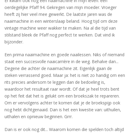
Er kwam ook nog een naaimachine in mijn leven: een
oerdegelijke Pfaff 94. Gekregen van mijn moeder. Vroeger
heeft zij hier veel mee gewerkt. De laatste jaren was de
naaimachine in een winterslaap beland. Hoog tijd om deze
vintage machine weer wakker te maken. Na al die tijd van
stilstand bleek de Pfaff nog perfect te werken. Dat vind ik
bijzonder.
Een prima naaimachine en goede naailessen. Niks of niemand
staat een succesvolle naaicarrière in de weg. Behalve dan...
Degene die achter de naaimachine zit. Eigenlijk gaan de
steken verrassend goed. Maar ja: het is niet zo handig om een
rits precies andersom te leggen dan de bedoeling is,
waardoor het resultaat raar wordt. Of dat je heel trots bent
op het feit dat het is gelukt om een broekszak te repareren.
Om er vervolgens achter te komen dat je de broekspijp ook
nog hebt dichtgenaaid. Dan is het een kwestie van: uithuilen,
uithalen en opnieuw beginnen. Grrr.
Dan is er ook nog dit... Waarom komen die spelden toch altijd