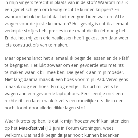
in mijn vingers terecht in plaats van in de stof? Waarom mis ik
een genetisch gen om keurig recht te kunnen knippen? En
waarom heb ik bedacht dat het een goed idee was om AI te
vragen voor de juiste knipmaten? Het gevolg is dat ik allemaal
verknipte stofjes heb, precies in de maat die ik níet nodig heb.
En dat het mij zo'n drie naailessen heeft gekost om daar weer
iets constructiefs van te maken.
Maar opeens landt het allemaal. Ik begin de lessen en de Pfaff
te begrijpen. Het lukt zowaar om een gevoerde etui met rits
te maken waar ik blij mee ben. Die geef ik aan mijn moeder.
Niet lang daarna maak ik een hoes voor mijn iPad. Vervolgens
maak ik nog een hoes. En nog eentje... Ik durf mij zelfs te
wagen aan een gevoerde laptophoes. Eerst eentje met een
rechte rits en later maak ik zelfs een moeilijke rits die in een
bocht loopt door allerlei dikke lagen stof.
Waar ik trots op ben, is dat ik mijn 'hoezenwerk' kan laten zien
op het
Maakfestival
(13 juni in Forum Groningen, wees
welkom). Dat had ik begin dit jaar nooit kunnen bedenken.