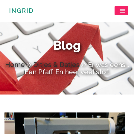
INGRID
Blog
Home
Ditjes & Datjes
Er was eens...
Een Pfaff. En heel veel stof.