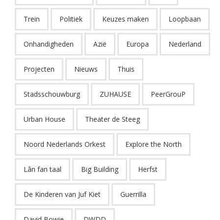
Trein
Politiek
Keuzes maken
Loopbaan
Onhandigheden
Azië
Europa
Nederland
Projecten
Nieuws
Thuis
Stadsschouwburg
ZUHAUSE
PeerGrouP
Urban House
Theater de Steeg
Noord Nederlands Orkest
Explore the North
Lân fan taal
Big Building
Herfst
De Kinderen van Juf Kiet
Guerrilla
David Bowie
DWDD