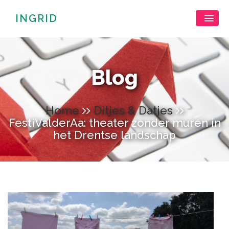
INGRID
Blog
Home
Ditjes & Datjes
FestiValderAa: theater zonder muren in
het Drentse landschap