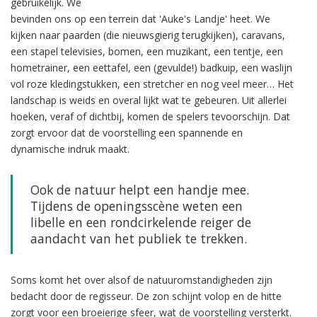
gebruikelijk. We
bevinden ons op een terrein dat 'Auke's Landje' heet. We
kijken naar paarden (die nieuwsgierig terugkijken), caravans,
een stapel televisies, bomen, een muzikant, een tentje, een
hometrainer, een eettafel, een (gevulde!) badkuip, een waslijn
vol roze kledingstukken, een stretcher en nog veel meer… Het
landschap is weids en overal lijkt wat te gebeuren. Uit allerlei
hoeken, veraf of dichtbij, komen de spelers tevoorschijn. Dat
zorgt ervoor dat de voorstelling een spannende en
dynamische indruk maakt.
Ook de natuur helpt een handje mee.
Tijdens de openingsscène weten een
libelle en een rondcirkelende reiger de
aandacht van het publiek te trekken.
Soms komt het over alsof de natuuromstandigheden zijn
bedacht door de regisseur. De zon schijnt volop en de hitte
zorgt voor een broeierige sfeer, wat de voorstelling versterkt.