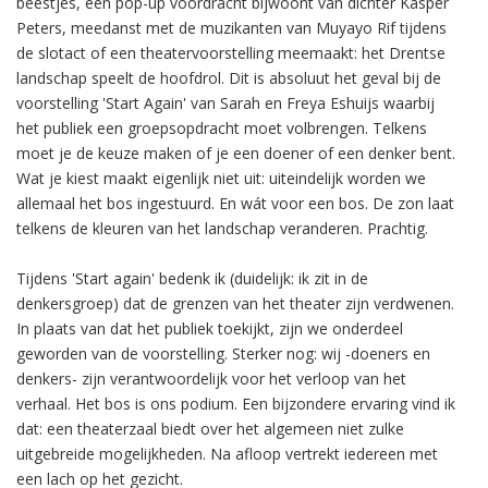
beestjes, een pop-up voordracht bijwoont van dichter Kasper
Peters, meedanst met de muzikanten van Muyayo Rif tijdens
de slotact of een theatervoorstelling meemaakt: het Drentse
landschap speelt de hoofdrol. Dit is absoluut het geval bij de
voorstelling 'Start Again' van Sarah en Freya Eshuijs waarbij
het publiek een groepsopdracht moet volbrengen. Telkens
moet je de keuze maken of je een doener of een denker bent.
Wat je kiest maakt eigenlijk niet uit: uiteindelijk worden we
allemaal het bos ingestuurd. En wát voor een bos. De zon laat
telkens de kleuren van het landschap veranderen. Prachtig.
Tijdens 'Start again' bedenk ik (duidelijk: ik zit in de
denkersgroep) dat de grenzen van het theater zijn verdwenen.
In plaats van dat het publiek toekijkt, zijn we onderdeel
geworden van de voorstelling. Sterker nog: wij -doeners en
denkers- zijn verantwoordelijk voor het verloop van het
verhaal. Het bos is ons podium. Een bijzondere ervaring vind ik
dat: een theaterzaal biedt over het algemeen niet zulke
uitgebreide mogelijkheden. Na afloop vertrekt iedereen met
een lach op het gezicht.