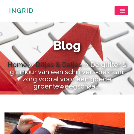
INGRID
Blog
Home
Ditjes & Datjes
De glitter &
glamour van een schrijvers-bestaan:
zorg vooral voor een goede
groenteweegschaal...