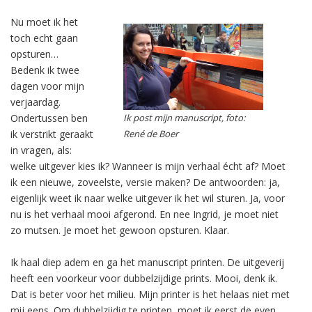
Nu moet ik het
toch echt gaan
opsturen…
Bedenk ik twee
dagen voor mijn
verjaardag.
Ondertussen ben
Ik post mijn manuscript, foto:
ik verstrikt geraakt
René de Boer
in vragen, als:
welke uitgever kies ik? Wanneer is mijn verhaal écht af? Moet
ik een nieuwe, zoveelste, versie maken? De antwoorden: ja,
eigenlijk weet ik naar welke uitgever ik het wil sturen. Ja, voor
nu is het verhaal mooi afgerond. En nee Ingrid, je moet niet
zo mutsen. Je moet het gewoon opsturen. Klaar.
Ik haal diep adem en ga het manuscript printen. De uitgeverij
heeft een voorkeur voor dubbelzijdige prints. Mooi, denk ik.
Dat is beter voor het milieu. Mijn printer is het helaas niet met
mij eens. Om dubbelzijdig te printen, moet ik eerst de even