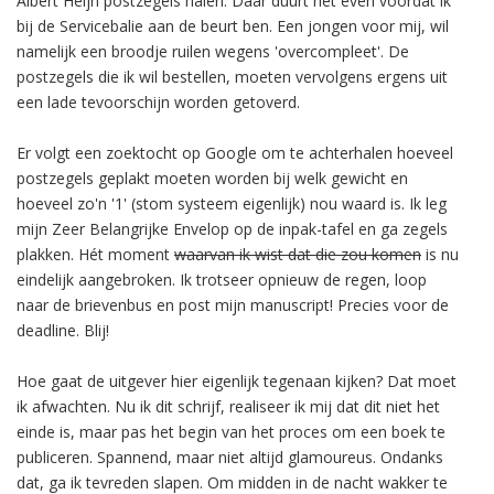
Albert Heijn postzegels halen. Daar duurt het even voordat ik
bij de Servicebalie aan de beurt ben. Een jongen voor mij, wil
namelijk een broodje ruilen wegens 'overcompleet'. De
postzegels die ik wil bestellen, moeten vervolgens ergens uit
een lade tevoorschijn worden getoverd.
Er volgt een zoektocht op Google om te achterhalen hoeveel
postzegels geplakt moeten worden bij welk gewicht en
hoeveel zo'n '1' (stom systeem eigenlijk) nou waard is. Ik leg
mijn Zeer Belangrijke Envelop op de inpak-tafel en ga zegels
plakken. Hét moment
waarvan ik wist dat die zou komen
is nu
eindelijk aangebroken. Ik trotseer opnieuw de regen, loop
naar de brievenbus en post mijn manuscript! Precies voor de
deadline. Blij!
Hoe gaat de uitgever hier eigenlijk tegenaan kijken? Dat moet
ik afwachten. Nu ik dit schrijf, realiseer ik mij dat dit niet het
einde is, maar pas het begin van het proces om een boek te
publiceren. Spannend, maar niet altijd glamoureus. Ondanks
dat, ga ik tevreden slapen. Om midden in de nacht wakker te